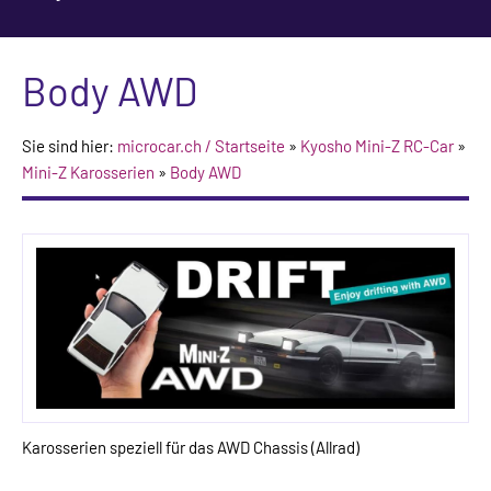
Body AWD
Sie sind hier:
microcar.ch / Startseite
»
Kyosho Mini-Z RC-Car
»
Mini-Z Karosserien
»
Body AWD
Karosserien speziell für das AWD Chassis (Allrad)