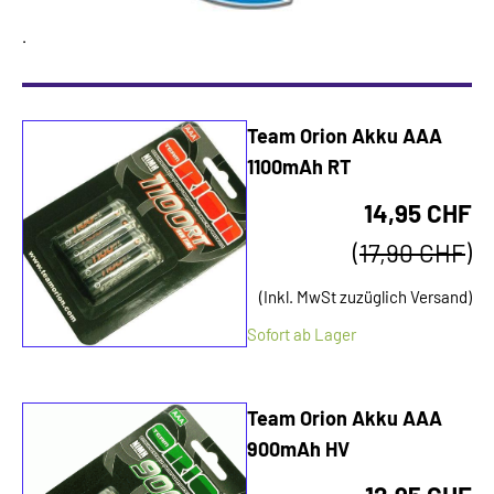
.
Team Orion Akku AAA
1100mAh RT
14,95 CHF
(
17,90 CHF
)
(Inkl. MwSt zuzüglich Versand)
Sofort ab Lager
Team Orion Akku AAA
900mAh HV