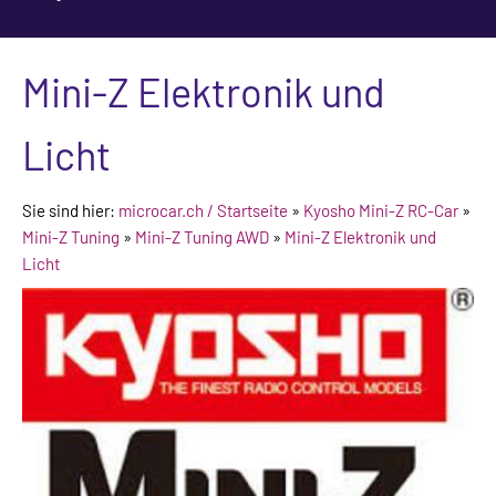
Mini-Z Elektronik und
Licht
Sie sind hier:
microcar.ch / Startseite
»
Kyosho Mini-Z RC-Car
»
Mini-Z Tuning
»
Mini-Z Tuning AWD
»
Mini-Z Elektronik und
Licht