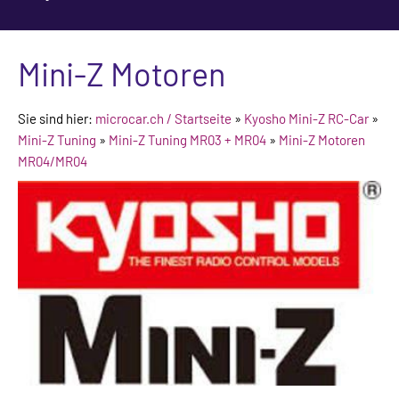
Mini-Z Motoren
Sie sind hier:
microcar.ch / Startseite
»
Kyosho Mini-Z RC-Car
»
Mini-Z Tuning
»
Mini-Z Tuning MR03 + MR04
»
Mini-Z Motoren
MR04/MR04