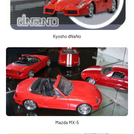
Kyosho dNaNo
Mazda MX-5