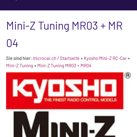
Mini-Z Tuning MR03 + MR
04
Sie sind hier:
microcar.ch / Startseite
»
Kyosho Mini-Z RC-Car
»
Mini-Z Tuning
»
Mini-Z Tuning MR03 + MR04