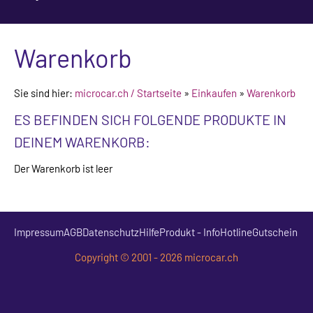
Warenkorb
Sie sind hier:
microcar.ch / Startseite
»
Einkaufen
»
Warenkorb
ES BEFINDEN SICH FOLGENDE PRODUKTE IN
DEINEM WARENKORB:
Der Warenkorb ist leer
Impressum
AGB
Datenschutz
Hilfe
Produkt - Info
Hotline
Gutschein
Copyright © 2001 - 202
6
microcar.ch